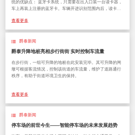
统的优缺点： 蓝牙卡系统，只需要在出入口装一台读卡器，
车上再装上注册的蓝牙卡。车辆开进识别范围内后，读卡器
识别到蓝牙卡，控制道闸开启。那么也就是说，车上有卡的
查看更多
能被识别是小区内部车，开门，没卡的就不开门。那么如果
有外来车辆或者没办卡的业主车就只能人工解决了。
爵泰新闻
爵泰升降地桩亮相步行街街 实时控制车流量
在步行街，一组可升降的地桩在此安装完毕。其可升降的闸
墩可根据客流情况，控制该街道的车流量，维护了道路通行
秩序，有助于街道环境卫生的保持。
查看更多
爵泰新闻
停车场的前世今生——智能停车场的未来发展趋势